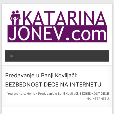
Skip
to
content
KatarinaJonev.com
Menu
Bezbednost
dece
na
Predavanje u Banji Koviljači:
internetu.
BEZBEDNOST DECE NA INTERNETU
You are here:
Home
»
Predavanje u Banji Koviljači: BEZBEDNOST DECE
NA INTERNETU