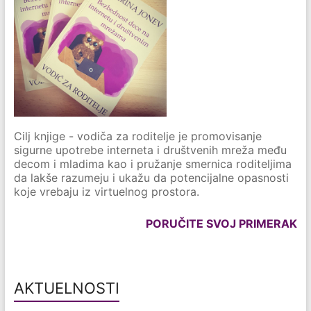
Cilj knjige - vodiča za roditelje je promovisanje
sigurne upotrebe interneta i društvenih mreža među
decom i mladima kao i pružanje smernica roditeljima
da lakše razumeju i ukažu da potencijalne opasnosti
koje vrebaju iz virtuelnog prostora.
PORUČITE SVOJ PRIMERAK
AKTUELNOSTI