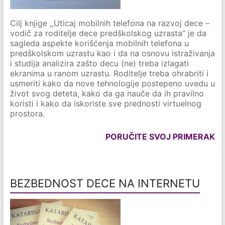
Cilj knjige ,,Uticaj mobilnih telefona na razvoj dece –
vodič za roditelje dece predškolskog uzrasta” je da
sagleda aspekte korišćenja mobilnih telefona u
predškolskom uzrastu kao i da na osnovu istraživanja
i studija analizira zašto decu (ne) treba izlagati
ekranima u ranom uzrastu. Roditelje treba ohrabriti i
usmeriti kako da nove tehnologije postepeno uvedu u
život svog deteta, kako da ga nauče da ih pravilno
koristi i kako da iskoriste sve prednosti virtuelnog
prostora.
PORUČITE SVOJ PRIMERAK
BEZBEDNOST DECE NA INTERNETU