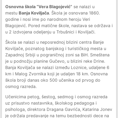
Osnovna škola “Vera Blagojević”
se nalazi u
mestu
Banja Koviljača
. Škola je osnovana 1860.
godine i nosi ime po narodnom heroju Veri
Blagojević. Pored matične škole, nastava se održava i
u 2 izdvojena odeljenju u Trbušnici i Koviljači.
Škola se nalazi u neposrednoj blizini centra Banje
Koviljače, poznatog banjskog i turističkog mesta u
Zapadnoj Srbiji u pograničnoj zoni sa BiH. Smeštena
je u podnožju planine Gučevo, u blizini reke Drine.
Banja Koviljača se nalazi između Loznice, udaljene 6
km i Malog Zvornika koji je udaljen 18 km. Osnovna
škola broji danas oko 500 učenika od prvog do
osmog razreda.
Učenicima petog, šestog, sedmog i osmog razreda
uz prisustvo nastavnika, školskog pedagoga i
psihologa, direktora Dragana Gavrića, Katarina Jonev
je održala predavanje na temu bezbednosti dece na