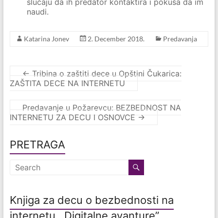
slučaju da ih predator kontaktira i pokuša da im
naudi.
Katarina Jonev
2. December 2018.
Predavanja
←
Tribina o zaštiti dece u Opštini Čukarica:
ZAŠTITA DECE NA INTERNETU
Predavanje u Požarevcu: BEZBEDNOST NA
INTERNETU ZA DECU I OSNOVCE
→
PRETRAGA
Knjiga za decu o bezbednosti na
internetu ,,Digitalne avanture”