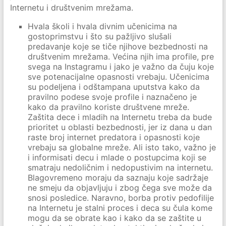
Internetu i društvenim mrežama.
Hvala školi i hvala divnim učenicima na
gostoprimstvu i što su pažljivo slušali
predavanje koje se tiče njihove bezbednosti na
društvenim mrežama. Većina njih ima profile, pre
svega na Instagramu i jako je važno da čuju koje
sve potenacijalne opasnosti vrebaju. Učenicima
su podeljena i odštampana uputstva kako da
pravilno podese svoje profile i naznačeno je
kako da pravilno koriste društvene mreže.
Zaštita dece i mladih na Internetu treba da bude
prioritet u oblasti bezbednosti, jer iz dana u dan
raste broj internet predatora i opasnosti koje
vrebaju sa globalne mreže. Ali isto tako, važno je
i informisati decu i mlade o postupcima koji se
smatraju nedoličnim i nedopustivim na internetu.
Blagovremeno moraju da saznaju koje sadržaje
ne smeju da objavljuju i zbog čega sve može da
snosi posledice. Naravno, borba protiv pedofilije
na Internetu je stalni proces i deca su čula kome
mogu da se obrate kao i kako da se zaštite u