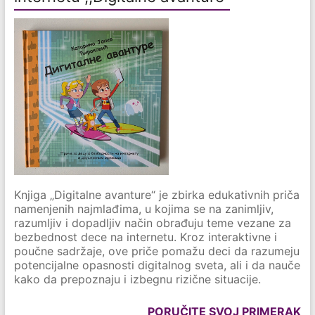
Knjiga „Digitalne avanture“ je zbirka edukativnih priča
namenjenih najmlađima, u kojima se na zanimljiv,
razumljiv i dopadljiv način obrađuju teme vezane za
bezbednost dece na internetu. Kroz interaktivne i
poučne sadržaje, ove priče pomažu deci da razumeju
potencijalne opasnosti digitalnog sveta, ali i da nauče
kako da prepoznaju i izbegnu rizične situacije.
PORUČITE SVOJ PRIMERAK