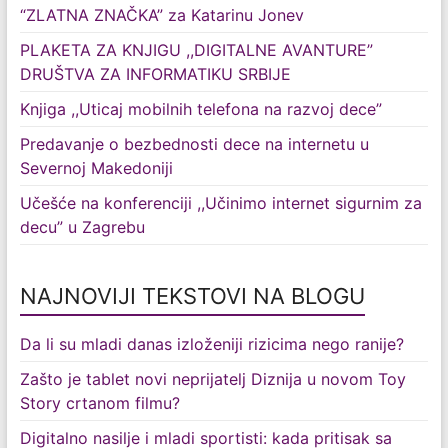
“ZLATNA ZNAČKA” za Katarinu Jonev
PLAKETA ZA KNJIGU ,,DIGITALNE AVANTURE”
DRUŠTVA ZA INFORMATIKU SRBIJE
Knjiga ,,Uticaj mobilnih telefona na razvoj dece”
Predavanje o bezbednosti dece na internetu u
Severnoj Makedoniji
Učešće na konferenciji ,,Učinimo internet sigurnim za
decu” u Zagrebu
NAJNOVIJI TEKSTOVI NA BLOGU
Da li su mladi danas izloženiji rizicima nego ranije?
Zašto je tablet novi neprijatelj Diznija u novom Toy
Story crtanom filmu?
Digitalno nasilje i mladi sportisti: kada pritisak sa