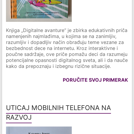
Knjiga „Digitalne avanture“ je zbirka edukativnih priča
namenjenih najmlađima, u kojima se na zanimljiv,
razumljiv i dopadljiv način obrađuju teme vezane za
bezbednost dece na internetu. Kroz interaktivne i
poučne sadržaje, ove priče pomažu deci da razumeju
potencijalne opasnosti digitalnog sveta, ali i da nauče
kako da prepoznaju i izbegnu rizične situacije.
PORUČITE SVOJ PRIMERAK
UTICAJ MOBILNIH TELEFONA NA
RAZVOJ