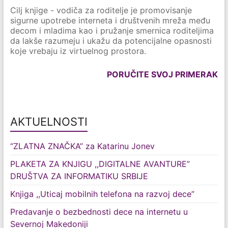
Cilj knjige - vodiča za roditelje je promovisanje
sigurne upotrebe interneta i društvenih mreža među
decom i mladima kao i pružanje smernica roditeljima
da lakše razumeju i ukažu da potencijalne opasnosti
koje vrebaju iz virtuelnog prostora.
PORUČITE SVOJ PRIMERAK
AKTUELNOSTI
“ZLATNA ZNAČKA” za Katarinu Jonev
PLAKETA ZA KNJIGU ,,DIGITALNE AVANTURE”
DRUŠTVA ZA INFORMATIKU SRBIJE
Knjiga ,,Uticaj mobilnih telefona na razvoj dece”
Predavanje o bezbednosti dece na internetu u
Severnoj Makedoniji