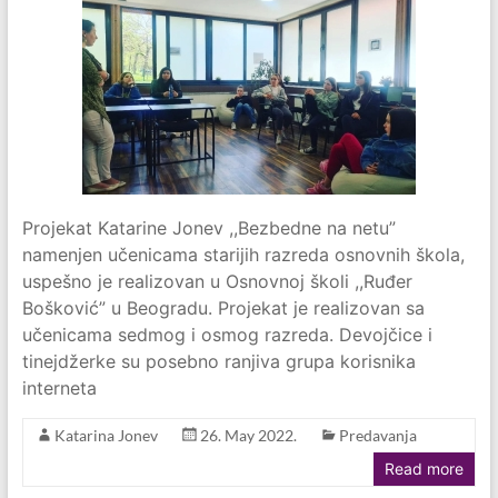
Projekat Katarine Jonev ,,Bezbedne na netu”
namenjen učenicama starijih razreda osnovnih škola,
uspešno je realizovan u Osnovnoj školi ,,Ruđer
Bošković” u Beogradu. Projekat je realizovan sa
učenicama sedmog i osmog razreda. Devojčice i
tinejdžerke su posebno ranjiva grupa korisnika
interneta
Katarina Jonev
26. May 2022.
Predavanja
Read more