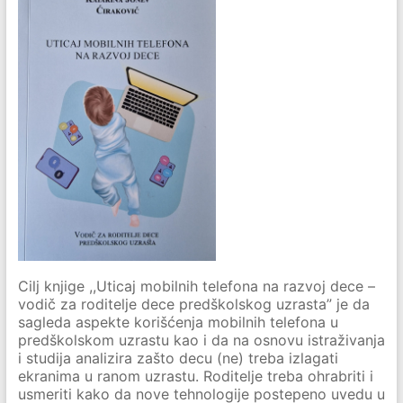
Cilj knjige ,,Uticaj mobilnih telefona na razvoj dece –
vodič za roditelje dece predškolskog uzrasta” je da
sagleda aspekte korišćenja mobilnih telefona u
predškolskom uzrastu kao i da na osnovu istraživanja
i studija analizira zašto decu (ne) treba izlagati
ekranima u ranom uzrastu. Roditelje treba ohrabriti i
usmeriti kako da nove tehnologije postepeno uvedu u