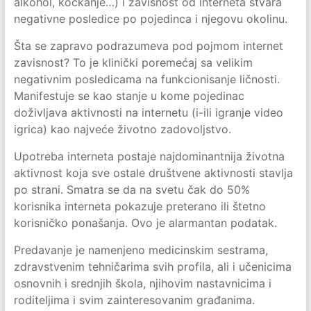
alkohol, kockanje…) i zavisnost od interneta stvara
negativne posledice po pojedinca i njegovu okolinu.
Šta se zapravo podrazumeva pod pojmom internet
zavisnost? To je klinički poremećaj sa velikim
negativnim posledicama na funkcionisanje ličnosti.
Manifestuje se kao stanje u kome pojedinac
doživljava aktivnosti na internetu (i-ili igranje video
igrica) kao najveće životno zadovoljstvo.
Upotreba interneta postaje najdominantnija životna
aktivnost koja sve ostale društvene aktivnosti stavlja
po strani. Smatra se da na svetu čak do 50%
korisnika interneta pokazuje preterano ili štetno
korisničko ponašanja. Ovo je alarmantan podatak.
Predavanje je namenjeno medicinskim sestrama,
zdravstvenim tehničarima svih profila, ali i učenicima
osnovnih i srednjih škola, njihovim nastavnicima i
roditeljima i svim zainteresovanim građanima.