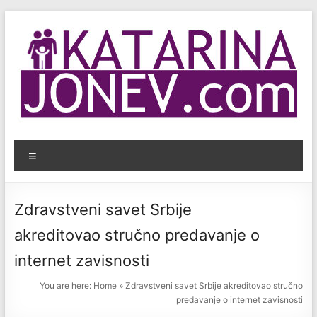
Skip
to
content
KatarinaJonev.com
Menu
Bezbednost
dece
na
Zdravstveni savet Srbije
internetu.
akreditovao stručno predavanje o
internet zavisnosti
You are here:
Home
»
Zdravstveni savet Srbije akreditovao stručno
predavanje o internet zavisnosti