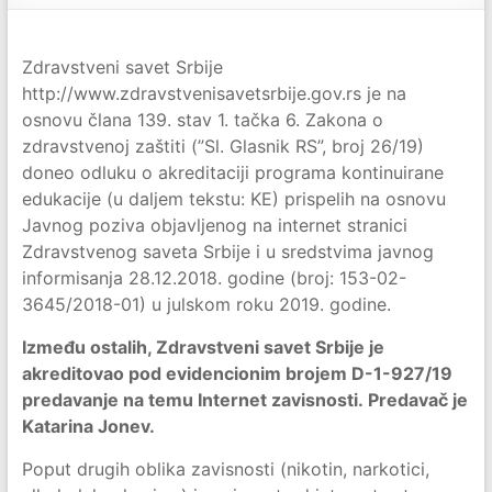
Zdravstveni savet Srbije
http://www.zdravstvenisavetsrbije.gov.rs je na
osnovu člana 139. stav 1. tačka 6. Zakona o
zdravstvenoj zaštiti (”Sl. Glasnik RS”, broj 26/19)
doneo odluku o akreditaciji programa kontinuirane
edukacije (u daljem tekstu: KE) prispelih na osnovu
Javnog poziva objavljenog na internet stranici
Zdravstvenog saveta Srbije i u sredstvima javnog
informisanja 28.12.2018. godine (broj: 153-02-
3645/2018-01) u julskom roku 2019. godine.
Između ostalih, Zdravstveni savet Srbije je
akreditovao pod evidencionim brojem D-1-927/19
predavanje na temu Internet zavisnosti. Predavač je
Katarina Jonev.
Poput drugih oblika zavisnosti (nikotin, narkotici,