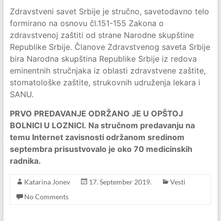
Zdravstveni savet Srbije je stručno, savetodavno telo
formirano na osnovu čl.151-155 Zakona o
zdravstvenoj zaštiti od strane Narodne skupštine
Republike Srbije. Članove Zdravstvenog saveta Srbije
bira Narodna skupština Republike Srbije iz redova
eminentnih stručnjaka iz oblasti zdravstvene zaštite,
stomatološke zaštite, strukovnih udruženja lekara i
SANU.
PRVO PREDAVANJE ODRŽANO JE U OPŠTOJ
BOLNICI U LOZNICI. Na stručnom predavanju na
temu Internet zavisnosti održanom sredinom
septembra prisustvovalo je oko 70 medicinskih
radnika.
Katarina Jonev
17. September 2019.
Vesti
No Comments