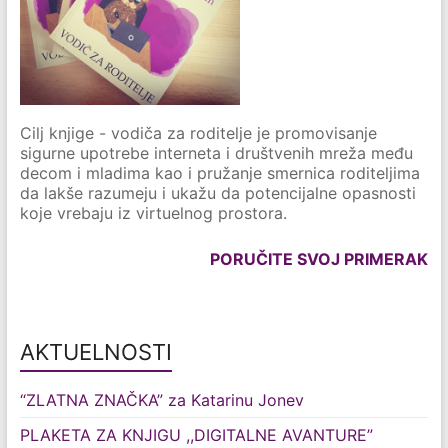
Cilj knjige - vodiča za roditelje je promovisanje
sigurne upotrebe interneta i društvenih mreža među
decom i mladima kao i pružanje smernica roditeljima
da lakše razumeju i ukažu da potencijalne opasnosti
koje vrebaju iz virtuelnog prostora.
PORUČITE SVOJ PRIMERAK
AKTUELNOSTI
“ZLATNA ZNAČKA” za Katarinu Jonev
PLAKETA ZA KNJIGU ,,DIGITALNE AVANTURE”