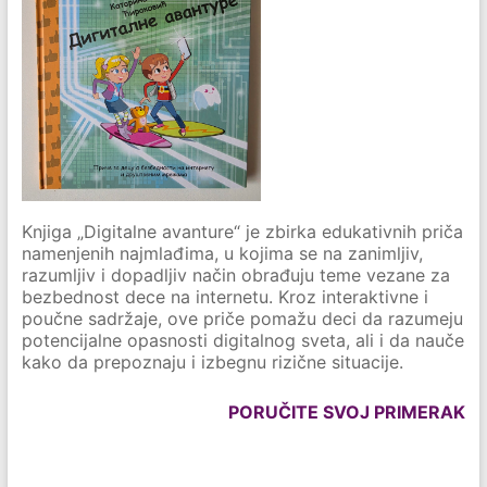
Knjiga „Digitalne avanture“ je zbirka edukativnih priča
namenjenih najmlađima, u kojima se na zanimljiv,
razumljiv i dopadljiv način obrađuju teme vezane za
bezbednost dece na internetu. Kroz interaktivne i
poučne sadržaje, ove priče pomažu deci da razumeju
potencijalne opasnosti digitalnog sveta, ali i da nauče
kako da prepoznaju i izbegnu rizične situacije.
PORUČITE SVOJ PRIMERAK