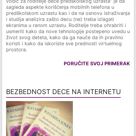
vodič za roditelje dece predškolskog uzrasta” je da
sagleda aspekte korišćenja mobilnih telefona u
predškolskom uzrastu kao i da na osnovu istraživanja
i studija analizira zašto decu (ne) treba izlagati
ekranima u ranom uzrastu. Roditelje treba ohrabriti i
usmeriti kako da nove tehnologije postepeno uvedu u
život svog deteta, kako da ga nauče da ih pravilno
koristi i kako da iskoriste sve prednosti virtuelnog
prostora.
PORUČITE SVOJ PRIMERAK
BEZBEDNOST DECE NA INTERNETU