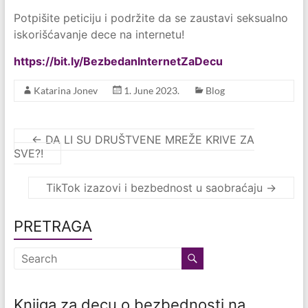
Potpišite peticiju i podržite da se zaustavi seksualno
iskorišćavanje dece na internetu!
https://bit.ly/BezbedanInternetZaDecu
Katarina Jonev
1. June 2023.
Blog
←
DA LI SU DRUŠTVENE MREŽE KRIVE ZA
SVE?!
TikTok izazovi i bezbednost u saobraćaju
→
PRETRAGA
Knjiga za decu o bezbednosti na