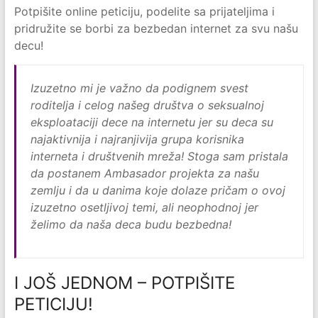
Potpišite online peticiju, podelite sa prijateljima i
pridružite se borbi za bezbedan internet za svu našu
decu!
Izuzetno mi je važno da podignem svest
roditelja i celog našeg društva o seksualnoj
eksploataciji dece na internetu jer su deca su
najaktivnija i najranjivija grupa korisnika
interneta i društvenih mreža! Stoga sam pristala
da postanem Ambasador projekta za našu
zemlju i da u danima koje dolaze pričam o ovoj
izuzetno osetljivoj temi, ali neophodnoj jer
želimo da naša deca budu bezbedna!
I JOŠ JEDNOM – POTPIŠITE
PETICIJU!