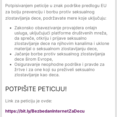
Potpisivanjem peticije u znak podrške predlogu EU
za bolju prevenciju i borbu protiv seksualnog
zlostavljanja dece, podržavate mere koje uključuju:
Zakonsko obavezivanje provajdera onlajn
usluga, uključujući platforme društvenih mreža,
da spreče, otkriju i prijave seksualno
zlostavljanje dece na njihovim kanalima i uklone
materijal o seksualnom zlostavljanju dece,
Jačanje borbe protiv seksualnog zlostavljanja
dece širom Evrope,
Osiguravanje neophodne podrške i pravde za
žrtve i za one koji su preživeli seksualno
zlostavljanje kao deca.
POTPIŠITE PETICIJU!
Link za peticiju je ovde:
https://bit.ly/BezbedanInternetZaDecu