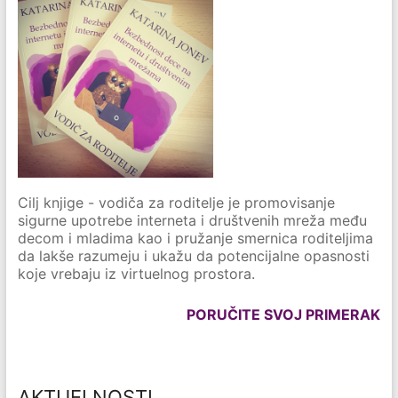
Cilj knjige - vodiča za roditelje je promovisanje
sigurne upotrebe interneta i društvenih mreža među
decom i mladima kao i pružanje smernica roditeljima
da lakše razumeju i ukažu da potencijalne opasnosti
koje vrebaju iz virtuelnog prostora.
PORUČITE SVOJ PRIMERAK
AKTUELNOSTI