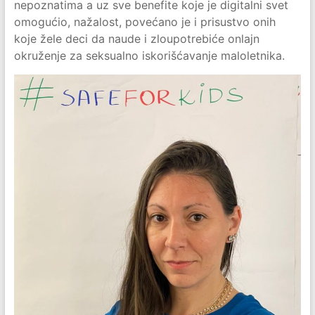
nepoznatima a uz sve benefite koje je digitalni svet
omogućio, nažalost, povećano je i prisustvo onih
koje žele deci da naude i zloupotrebiće onlajn
okruženje za seksualno iskorišćavanje maloletnika.