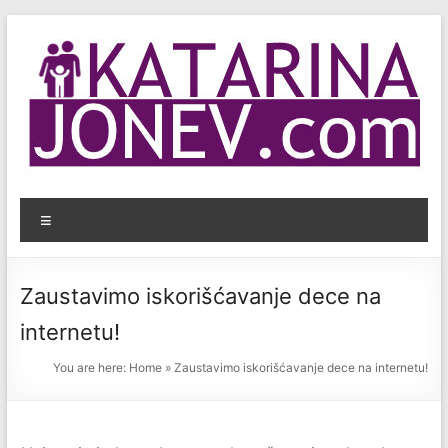
Skip
to
content
KatarinaJonev.com
Menu
Bezbednost
dece
na
Zaustavimo iskorišćavanje dece na
internetu.
internetu!
You are here:
Home
»
Zaustavimo iskorišćavanje dece na internetu!