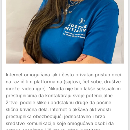
Internet omogućava lak i često privatan pristup deci
na različitim platformama (sajtovi, čet sobe, društve
mreže, video igre). Nikada nije bilo lakše seksualnim
prestupnicima da kontaktiraju svoje potencijalne
žrtve, podele slike i podstaknu druge da počine
slična krivična dela. Internet olakšava aktivnosti
prestupnika obezbeđujući jednostavno i brzo
sredstvo komunikacije koje omogućava osobi da