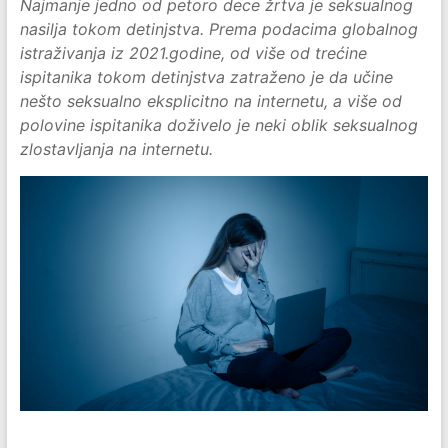
Najmanje jedno od petoro dece žrtva je seksualnog
nasilja tokom detinjstva. Prema podacima globalnog
istraživanja iz 2021.godine, od više od trećine
ispitanika tokom detinjstva zatraženo je da učine
nešto seksualno eksplicitno na internetu, a više od
polovine ispitanika doživelo je neki oblik seksualnog
zlostavljanja na internetu.