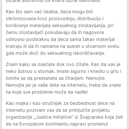
ostane anonimna i/ili kreira lažne identitete.
Kao što sam već istakla, deca mogu biti
viktimizovana kroz proizvodnju, distribuciju i
korišćenje materijala seksualnog zlostavljanja, pri
čemu zlostavljači pokušavaju da ih nagovore
odnosno podstaknu da deca sama takav materijal
kreiraju ili da ih namame na susret u stvarnom svetu
gde može doći do seksualnog iskorišćavanja.
Znam kako se osećate dok ovo čitate. Kao da vas je
neko šutnuo u stomak. Imate sigurno i knedlu u grlu i
lomite se da prestanete sa čitanjem. Nemojte.
Nemojte jer je vaše dete na internetu, treba da znate
na koje sve probleme može da naiđe!
Kao majka i kao stručnjak za bezbednost dece na
internetu pozivam vas da se priključite projektu
organizacije ,,Justice Initiative” iz Švajcarske koja želi
da na Evropskom kontinentu napravi promenu!