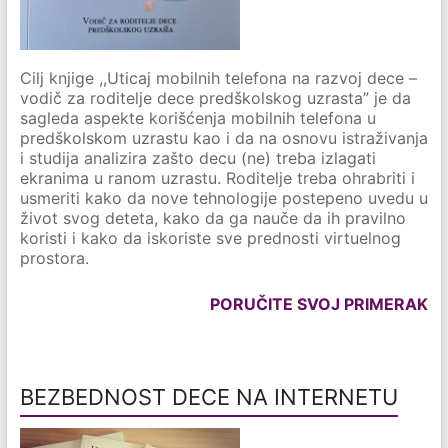
Cilj knjige ,,Uticaj mobilnih telefona na razvoj dece –
vodič za roditelje dece predškolskog uzrasta” je da
sagleda aspekte korišćenja mobilnih telefona u
predškolskom uzrastu kao i da na osnovu istraživanja
i studija analizira zašto decu (ne) treba izlagati
ekranima u ranom uzrastu. Roditelje treba ohrabriti i
usmeriti kako da nove tehnologije postepeno uvedu u
život svog deteta, kako da ga nauče da ih pravilno
koristi i kako da iskoriste sve prednosti virtuelnog
prostora.
PORUČITE SVOJ PRIMERAK
BEZBEDNOST DECE NA INTERNETU