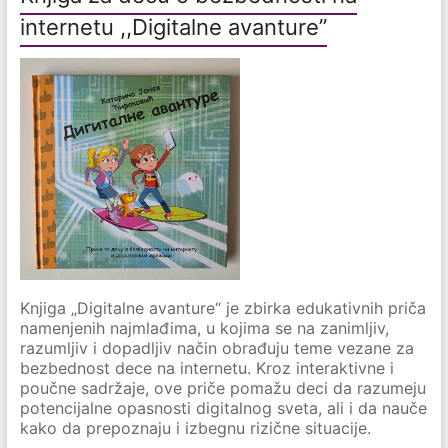
internetu ,,Digitalne avanture”
Knjiga „Digitalne avanture“ je zbirka edukativnih priča
namenjenih najmlađima, u kojima se na zanimljiv,
razumljiv i dopadljiv način obrađuju teme vezane za
bezbednost dece na internetu. Kroz interaktivne i
poučne sadržaje, ove priče pomažu deci da razumeju
potencijalne opasnosti digitalnog sveta, ali i da nauče
kako da prepoznaju i izbegnu rizične situacije.