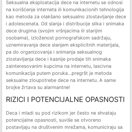
Seksualna eksploatacija dece na internetu se odnosi
na korišćenje interneta ili komunikacionih tehnologija
kao metoda za olakšano seksualno zlostavljanje dece
i adolescenata. Od slanja i distribucije slika i snimaka
dece drugima (svojim vršnjacima ili starijim
osobama), izloženost pornografskom sadržaju,
uznemiravanja dece slanjem eksplicitnih materijala,
pa do organizovanja i snimanja seksualnog
zlostavljanja dece i kasnije prodaje tih snimaka
zainteresovanim kupcima na internetu, lascivna
komunikacija putem poruka…pregršt je metoda
seksualne zloupotrebe dece na internetu. A same
brojke žrtava su alarmantne!
RIZICI I POTENCIJALNE OPASNOSTI
Deca i mladi su pod rizikom jer često ne shvataju
potencijalne opasnosti, suviše se otvoreno
postavljaju na društvenim mrežama, komuniciraju sa