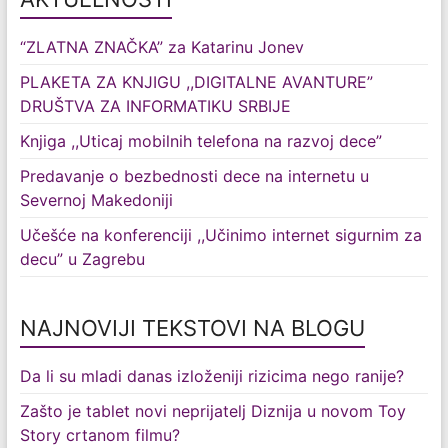
“ZLATNA ZNAČKA” za Katarinu Jonev
PLAKETA ZA KNJIGU ,,DIGITALNE AVANTURE”
DRUŠTVA ZA INFORMATIKU SRBIJE
Knjiga ,,Uticaj mobilnih telefona na razvoj dece”
Predavanje o bezbednosti dece na internetu u
Severnoj Makedoniji
Učešće na konferenciji ,,Učinimo internet sigurnim za
decu” u Zagrebu
NAJNOVIJI TEKSTOVI NA BLOGU
Da li su mladi danas izloženiji rizicima nego ranije?
Zašto je tablet novi neprijatelj Diznija u novom Toy
Story crtanom filmu?