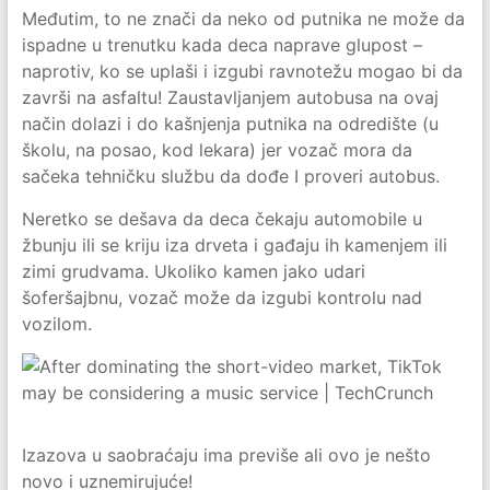
Međutim, to ne znači da neko od putnika ne može da
ispadne u trenutku kada deca naprave glupost –
naprotiv, ko se uplaši i izgubi ravnotežu mogao bi da
završi na asfaltu! Zaustavljanjem autobusa na ovaj
način dolazi i do kašnjenja putnika na odredište (u
školu, na posao, kod lekara) jer vozač mora da
sačeka tehničku službu da dođe I proveri autobus.
Neretko se dešava da deca čekaju automobile u
žbunju ili se kriju iza drveta i gađaju ih kamenjem ili
zimi grudvama. Ukoliko kamen jako udari
šoferšajbnu, vozač može da izgubi kontrolu nad
vozilom.
Izazova u saobraćaju ima previše ali ovo je nešto
novo i uznemirujuće!