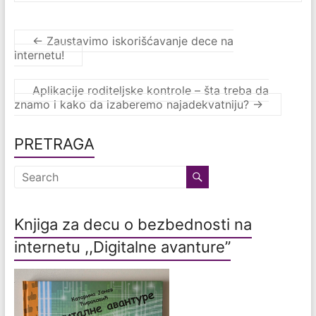
←
Zaustavimo iskorišćavanje dece na
internetu!
Aplikacije roditeljske kontrole – šta treba da
znamo i kako da izaberemo najadekvatniju?
→
PRETRAGA
Knjiga za decu o bezbednosti na
internetu ,,Digitalne avanture”