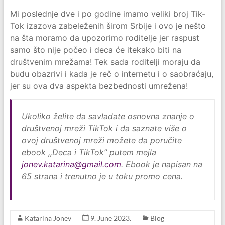
Mi poslednje dve i po godine imamo veliki broj Tik-
Tok izazova zabeleženih širom Srbije i ovo je nešto
na šta moramo da upozorimo roditelje jer raspust
samo što nije počeo i deca će itekako biti na
društvenim mrežama! Tek sada roditelji moraju da
budu obazrivi i kada je reč o internetu i o saobraćaju,
jer su ova dva aspekta bezbednosti umrežena!
Ukoliko želite da savladate osnovna znanje o
društvenoj mreži TikTok i da saznate više o
ovoj društvenoj mreži možete da poručite
ebook ,,Deca i TikTok” putem mejla
jonev.katarina@gmail.com
. Ebook je napisan na
65 strana i trenutno je u toku promo cena.
Katarina Jonev
9. June 2023.
Blog