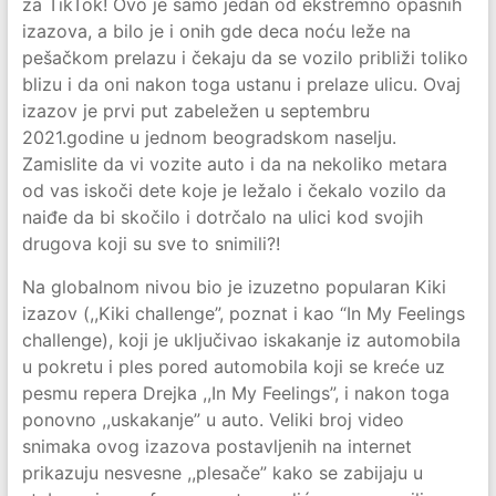
za TikTok! Ovo je samo jedan od ekstremno opasnih
izazova, a bilo je i onih gde deca noću leže na
pešačkom prelazu i čekaju da se vozilo približi toliko
blizu i da oni nakon toga ustanu i prelaze ulicu. Ovaj
izazov je prvi put zabeležen u septembru
2021.godine u jednom beogradskom naselju.
Zamislite da vi vozite auto i da na nekoliko metara
od vas iskoči dete koje je ležalo i čekalo vozilo da
naiđe da bi skočilo i dotrčalo na ulici kod svojih
drugova koji su sve to snimili?!
Na globalnom nivou bio je izuzetno popularan Kiki
izazov (,,Kiki challenge”, poznat i kao “In My Feelings
challenge), koji je uključivao iskakanje iz automobila
u pokretu i ples pored automobila koji se kreće uz
pesmu repera Drejka ,,In My Feelings”, i nakon toga
ponovno ,,uskakanje” u auto. Veliki broj video
snimaka ovog izazova postavljenih na internet
prikazuju nesvesne ,,plesače” kako se zabijaju u