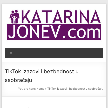
Skip
to
content
KatarinaJonev.com
Menu
Bezbednost
dece
na
TikTok izazovi i bezbednost u
internetu.
saobraćaju
You are here:
Home
»
TikTok izazovi i bezbednost u saobraćaju