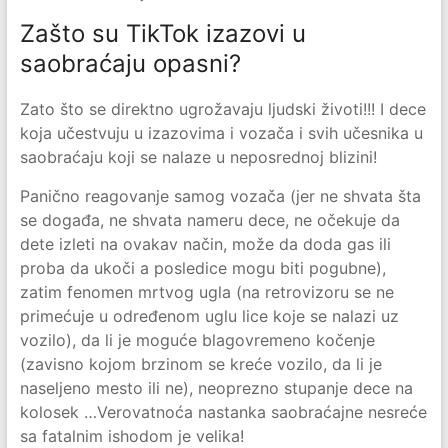
Zašto su TikTok izazovi u
saobraćaju opasni?
Zato što se direktno ugrožavaju ljudski životi!!! I dece
koja učestvuju u izazovima i vozača i svih učesnika u
saobraćaju koji se nalaze u neposrednoj blizini!
Panično reagovanje samog vozača (jer ne shvata šta
se događa, ne shvata nameru dece, ne očekuje da
dete izleti na ovakav način, može da doda gas ili
proba da ukoči a posledice mogu biti pogubne),
zatim fenomen mrtvog ugla (na retrovizoru se ne
primećuje u određenom uglu lice koje se nalazi uz
vozilo), da li je moguće blagovremeno kočenje
(zavisno kojom brzinom se kreće vozilo, da li je
naseljeno mesto ili ne), neoprezno stupanje dece na
kolosek …Verovatnoća nastanka saobraćajne nesreće
sa fatalnim ishodom je velika!