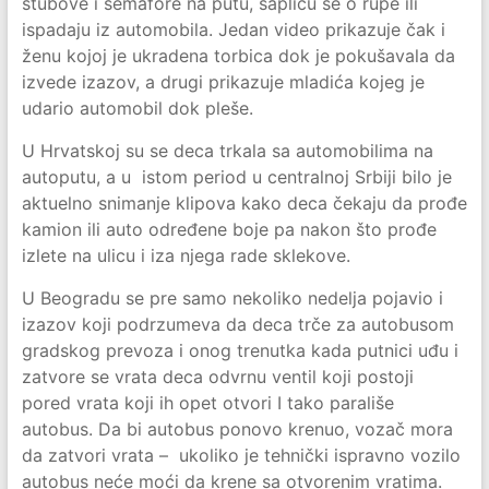
stubove i semafore na putu, sapliću se o rupe ili
ispadaju iz automobila. Jedan video prikazuje čak i
ženu kojoj je ukradena torbica dok je pokušavala da
izvede izazov, a drugi prikazuje mladića kojeg je
udario automobil dok pleše.
U Hrvatskoj su se deca trkala sa automobilima na
autoputu, a u istom period u centralnoj Srbiji bilo je
aktuelno snimanje klipova kako deca čekaju da prođe
kamion ili auto određene boje pa nakon što prođe
izlete na ulicu i iza njega rade sklekove.
U Beogradu se pre samo nekoliko nedelja pojavio i
izazov koji podrzumeva da deca trče za autobusom
gradskog prevoza i onog trenutka kada putnici uđu i
zatvore se vrata deca odvrnu ventil koji postoji
pored vrata koji ih opet otvori I tako parališe
autobus. Da bi autobus ponovo krenuo, vozač mora
da zatvori vrata – ukoliko je tehnički ispravno vozilo
autobus neće moći da krene sa otvorenim vratima.