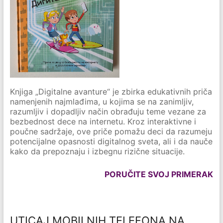
Knjiga „Digitalne avanture“ je zbirka edukativnih priča
namenjenih najmlađima, u kojima se na zanimljiv,
razumljiv i dopadljiv način obrađuju teme vezane za
bezbednost dece na internetu. Kroz interaktivne i
poučne sadržaje, ove priče pomažu deci da razumeju
potencijalne opasnosti digitalnog sveta, ali i da nauče
kako da prepoznaju i izbegnu rizične situacije.
PORUČITE SVOJ PRIMERAK
UTICAJ MOBILNIH TELEFONA NA