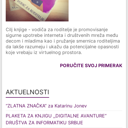
Cilj knjige - vodiča za roditelje je promovisanje
sigurne upotrebe interneta i društvenih mreža među
decom i mladima kao i pružanje smernica roditeljima
da lakše razumeju i ukažu da potencijalne opasnosti
koje vrebaju iz virtuelnog prostora.
PORUČITE SVOJ PRIMERAK
AKTUELNOSTI
“ZLATNA ZNAČKA” za Katarinu Jonev
PLAKETA ZA KNJIGU ,,DIGITALNE AVANTURE”
DRUŠTVA ZA INFORMATIKU SRBIJE