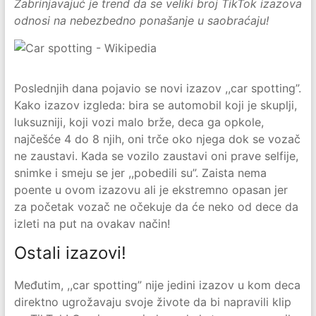
Zabrinjavajuć je trend da se veliki broj TikTok izazova
odnosi na nebezbedno ponašanje u saobraćaju!
Poslednjih dana pojavio se novi izazov ,,car spotting”.
Kako izazov izgleda: bira se automobil koji je skuplji,
luksuzniji, koji vozi malo brže, deca ga opkole,
najčešće 4 do 8 njih, oni trče oko njega dok se vozač
ne zaustavi. Kada se vozilo zaustavi oni prave selfije,
snimke i smeju se jer ,,pobedili su”. Zaista nema
poente u ovom izazovu ali je ekstremno opasan jer
za početak vozač ne očekuje da će neko od dece da
izleti na put na ovakav način!
Ostali izazovi!
Međutim, ,,car spotting” nije jedini izazov u kom deca
direktno ugrožavaju svoje živote da bi napravili klip