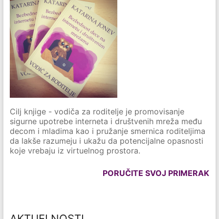
Cilj knjige - vodiča za roditelje je promovisanje
sigurne upotrebe interneta i društvenih mreža među
decom i mladima kao i pružanje smernica roditeljima
da lakše razumeju i ukažu da potencijalne opasnosti
koje vrebaju iz virtuelnog prostora.
PORUČITE SVOJ PRIMERAK
AKTUELNOSTI