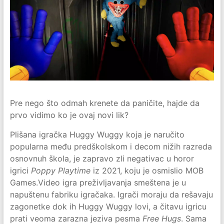
Pre nego što odmah krenete da paničite, hajde da
prvo vidimo ko je ovaj novi lik?
Plišana igračka Huggy Wuggy koja je naručito
popularna među predškolskom i decom nižih razreda
osnovnuh škola, je zapravo zli negativac u horor
igrici
Poppy Playtime
iz 2021, koju je osmislio MOB
Games.Video igra preživljavanja smeštena je u
napuštenu fabriku igračaka. Igrači moraju da rešavaju
zagonetke dok ih Huggy Wuggy lovi, a čitavu igricu
prati veoma zarazna jeziva pesma
Free Hugs
. Sama