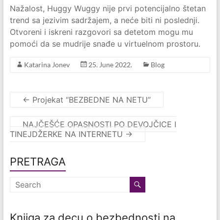
Nažalost, Huggy Wuggy nije prvi potencijalno štetan
trend sa jezivim sadržajem, a neće biti ni poslednji.
Otvoreni i iskreni razgovori sa detetom mogu mu
pomoći da se mudrije snađe u virtuelnom prostoru.
Katarina Jonev
25. June 2022.
Blog
←
Projekat “BEZBEDNE NA NETU”
NAJČEŠĆE OPASNOSTI PO DEVOJČICE I
TINEJDŽERKE NA INTERNETU
→
PRETRAGA
Knjiga za decu o bezbednosti na