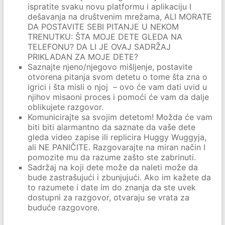
ispratite svaku novu platformu i aplikaciju I
dešavanja na društvenim mrežama, ALI MORATE
DA POSTAVITE SEBI PITANJE U NEKOM
TRENUTKU: ŠTA MOJE DETE GLEDA NA
TELEFONU? DA LI JE OVAJ SADRŽAJ
PRIKLADAN ZA MOJE DETE?
Saznajte njeno/njegovo mišljenje, postavite
otvorena pitanja svom detetu o tome šta zna o
igrici i šta misli o njoj – ovo će vam dati uvid u
njihov misaoni proces i pomoći će vam da dalje
oblikujete razgovor.
Komunicirajte sa svojim detetom! Možda će vam
biti biti alarmantno da saznate da vaše dete
gleda video zapise ili replicira Huggy Wuggyja,
ali NE PANIČITE. Razgovarajte na miran način I
pomozite mu da razume zašto ste zabrinuti.
Sadržaj na koji dete može da naleti može da
bude zastrašujući i zbunjujući. Ako im kažete da
to razumete i date im do znanja da ste uvek
dostupni za razgovor, otvaraju se vrata za
buduće razgovore.