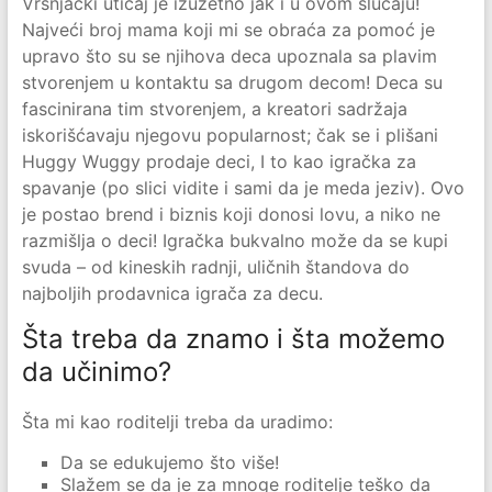
Vršnjački uticaj je izuzetno jak i u ovom slučaju!
Najveći broj mama koji mi se obraća za pomoć je
upravo što su se njihova deca upoznala sa plavim
stvorenjem u kontaktu sa drugom decom! Deca su
fascinirana tim stvorenjem, a kreatori sadržaja
iskorišćavaju njegovu popularnost; čak se i plišani
Huggy Wuggy prodaje deci, I to kao igračka za
spavanje (po slici vidite i sami da je meda jeziv). Ovo
je postao brend i biznis koji donosi lovu, a niko ne
razmišlja o deci! Igračka bukvalno može da se kupi
svuda – od kineskih radnji, uličnih štandova do
najboljih prodavnica igrača za decu.
Šta treba da znamo i šta možemo
da učinimo?
Šta mi kao roditelji treba da uradimo:
Da se edukujemo što više!
Slažem se da je za mnoge roditelje teško da