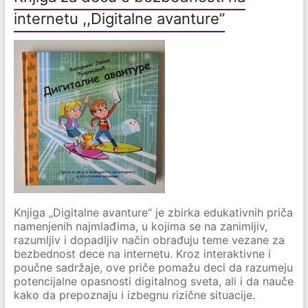
internetu ,,Digitalne avanture”
Knjiga „Digitalne avanture“ je zbirka edukativnih priča
namenjenih najmlađima, u kojima se na zanimljiv,
razumljiv i dopadljiv način obrađuju teme vezane za
bezbednost dece na internetu. Kroz interaktivne i
poučne sadržaje, ove priče pomažu deci da razumeju
potencijalne opasnosti digitalnog sveta, ali i da nauče
kako da prepoznaju i izbegnu rizične situacije.