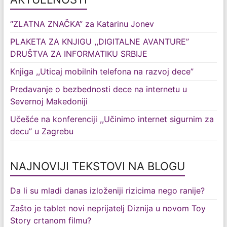
“ZLATNA ZNAČKA” za Katarinu Jonev
PLAKETA ZA KNJIGU ,,DIGITALNE AVANTURE”
DRUŠTVA ZA INFORMATIKU SRBIJE
Knjiga ,,Uticaj mobilnih telefona na razvoj dece”
Predavanje o bezbednosti dece na internetu u
Severnoj Makedoniji
Učešće na konferenciji ,,Učinimo internet sigurnim za
decu” u Zagrebu
NAJNOVIJI TEKSTOVI NA BLOGU
Da li su mladi danas izloženiji rizicima nego ranije?
Zašto je tablet novi neprijatelj Diznija u novom Toy
Story crtanom filmu?