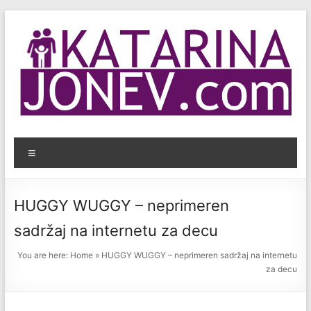
Skip
to
content
KatarinaJonev.com
Menu
Bezbednost
dece
na
HUGGY WUGGY – neprimeren
internetu.
sadržaj na internetu za decu
You are here:
Home
»
HUGGY WUGGY – neprimeren sadržaj na internetu
za decu