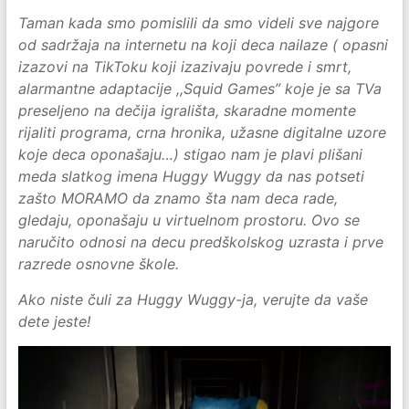
Taman kada smo pomislili da smo videli sve najgore
od sadržaja na internetu na koji deca nailaze ( opasni
izazovi na TikToku koji izazivaju povrede i smrt,
alarmantne adaptacije ,,Squid Games” koje je sa TVa
preseljeno na dečija igrališta, skaradne momente
rijaliti programa, crna hronika, užasne digitalne uzore
koje deca oponašaju…) stigao nam je plavi plišani
meda slatkog imena Huggy Wuggy da nas potseti
zašto MORAMO da znamo šta nam deca rade,
gledaju, oponašaju u virtuelnom prostoru. Ovo se
naručito odnosi na decu predškolskog uzrasta i prve
razrede osnovne škole.
Ako niste čuli za Huggy Wuggy-ja, verujte da vaše
dete jeste!