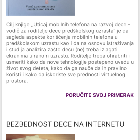
Cilj knjige ,,Uticaj mobilnih telefona na razvoj dece –
vodič za roditelje dece predškolskog uzrasta” je da
sagleda aspekte korišćenja mobilnih telefona u
predškolskom uzrastu kao i da na osnovu istraživanja
i studija analizira zašto decu (ne) treba izlagati
ekranima u ranom uzrastu. Roditelje treba ohrabriti i
usmeriti kako da nove tehnologije postepeno uvedu u
život svog deteta, kako da ga nauče da ih pravilno
koristi i kako da iskoriste sve prednosti virtuelnog
prostora.
PORUČITE SVOJ PRIMERAK
BEZBEDNOST DECE NA INTERNETU