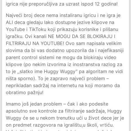
igrica nije preporučljiva za uzrast ispod 12 godina!
Najveći broj dece nema instaliranu igricu i ne igra je
ALI deca gledaju lako dostupne jezive klipove na
YouTube i TikToku koji prikazuju korisnike i plišanu
igračku. Ovi kanali NE MOGU DA SE BLOKIRAJU I
FILTRIRAJU NA YOUTUBE! Ovo sam napisala velikim
slovima da bi vas dodatno upozorila da i najefikasniji
parent control sistemi ne mogu da blokiraju video
klipove (po nekim izvorima iz inostranstva razlog za
to je ,,slatko ime Huggy Wuggy” pa algoritam ne vidi
ništa sporno). To je zapravo najveći problem –
neprikladan sadržaj na internetu na koji moramo da
obratimo pažnju!
Imamo još jedan problem – čak i ako podesite
apsolutno sve kontrole za filtriranje sadržaja, Huggy
Wuggy će se u nekom trenutku ući u život dece jer je
on predmet razgovora na igralištu,u školi, vrtiću.