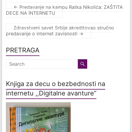
←
Predavanje na kampu Ratka Nikolića: ZAŠTITA
DECE NA INTERNETU
Zdravstveni savet Srbije akreditovao stručno
predavanje o internet zavisnosti
→
PRETRAGA
Knjiga za decu o bezbednosti na
internetu ,,Digitalne avanture”