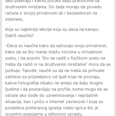
sebi plasiraju i kakvu poruku šalju pratiocima na
društvenim mrežama. Do tada moraju da povedu
računa o svojoj privatnosti ali i bezbednosti na
internetu.
Koje su najbitnije lekcije koju su deca na kampu
Deki5 naučila?
-Deca su naučila kako da sačuvaju svoju privatnost,
kako da se što manje izlažu rizicima u virtuelnom
svetu, i da pravilo ‘’što ne radiš u fizičkom svetu ne
treba da radiš ni na društvenim mrežama’’ mora da se
poštuje. Takođe, naučili su da ne treba da prihvate
zahteve za prijateljstvo od ljudi koje ne poznaju,
kakve fotografije nikako ne smeju da šalju drugim
ljudima i da postavljaju na profile, kome mogu da se
obrate ako dođe do uznemiravanja i neprijatnih
situacija, kao i priču o internet zavisnosti i koje su
posledice preteranog igranja video igrica što je
izuzetno popularno u njihovom uzrastu.