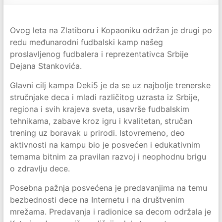
Ovog leta na Zlatiboru i Kopaoniku održan je drugi po
redu međunarodni fudbalski kamp našeg
proslavljenog fudbalera i reprezentativca Srbije
Dejana Stankovića.
Glavni cilj kampa Deki5 je da se uz najbolje trenerske
stručnjake deca i mladi različitog uzrasta iz Srbije,
regiona i svih krajeva sveta, usavrše fudbalskim
tehnikama, zabave kroz igru i kvalitetan, stručan
trening uz boravak u prirodi. Istovremeno, deo
aktivnosti na kampu bio je posvećen i edukativnim
temama bitnim za pravilan razvoj i neophodnu brigu
o zdravlju dece.
Posebna pažnja posvećena je predavanjima na temu
bezbednosti dece na Internetu i na društvenim
mrežama. Predavanja i radionice sa decom održala je