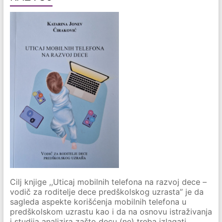
Cilj knjige ,,Uticaj mobilnih telefona na razvoj dece –
vodič za roditelje dece predškolskog uzrasta” je da
sagleda aspekte korišćenja mobilnih telefona u
predškolskom uzrastu kao i da na osnovu istraživanja
i studija analizira zašto decu (ne) treba izlagati