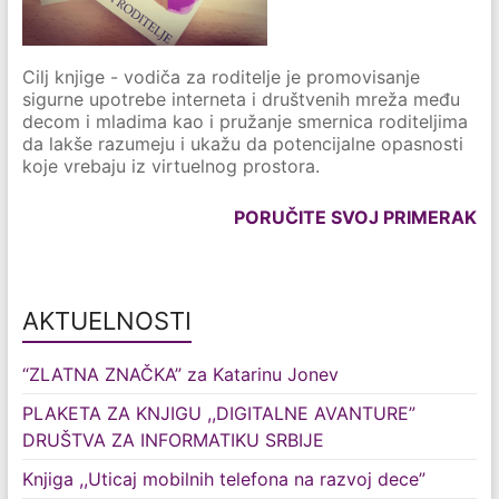
Cilj knjige - vodiča za roditelje je promovisanje
sigurne upotrebe interneta i društvenih mreža među
decom i mladima kao i pružanje smernica roditeljima
da lakše razumeju i ukažu da potencijalne opasnosti
koje vrebaju iz virtuelnog prostora.
PORUČITE SVOJ PRIMERAK
AKTUELNOSTI
“ZLATNA ZNAČKA” za Katarinu Jonev
PLAKETA ZA KNJIGU ,,DIGITALNE AVANTURE”
DRUŠTVA ZA INFORMATIKU SRBIJE
Knjiga ,,Uticaj mobilnih telefona na razvoj dece”