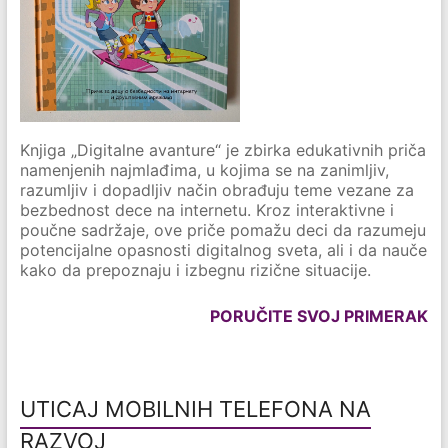
Knjiga „Digitalne avanture“ je zbirka edukativnih priča
namenjenih najmlađima, u kojima se na zanimljiv,
razumljiv i dopadljiv način obrađuju teme vezane za
bezbednost dece na internetu. Kroz interaktivne i
poučne sadržaje, ove priče pomažu deci da razumeju
potencijalne opasnosti digitalnog sveta, ali i da nauče
kako da prepoznaju i izbegnu rizične situacije.
PORUČITE SVOJ PRIMERAK
UTICAJ MOBILNIH TELEFONA NA
RAZVOJ