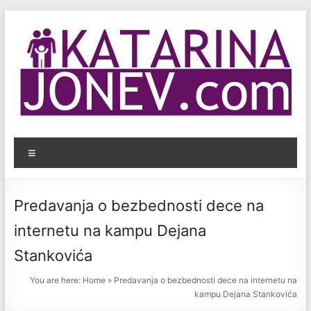
Skip
to
content
KatarinaJonev.com
Menu
Bezbednost
dece
na
Predavanja o bezbednosti dece na
internetu.
internetu na kampu Dejana
Stankovića
You are here:
Home
»
Predavanja o bezbednosti dece na internetu na
kampu Dejana Stankovića