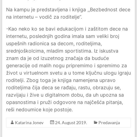
Na kampu je predstavljena i knjiga ,,Bezbednost dece
na internetu – vodič za roditelje’’.
-Kao neko ko se bavi edukacijom i zaštitom dece na
internetu, poslednjih godina imala sam veliki broj
uspešnih radionica sa decom, roditeljima,
srednjoškolcima, mladim sportistima. Iz iskustva
znam da je od izuzetnog značaja da buduće
generacije od malih nogu pripremimo i spremimo za
život u virtuelnom svetu a u tome ključnu ulogu igraju
roditelji. Zbog toga je knjiga namenjena upravo
roditeljima čija deca se rađaju, rastu, obrazuju se,
razvijaju i žive u digitalnom dobu, da uh upozna sa
opasnostima i pruži odgovore na najčešća pitanja,
reši nedoumice koje postoje.
Katarina Jonev
24. August 2019.
Predavanja