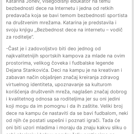
Katarina Jonev, višegodišnji edukator na temu
bezbednosti dece na Internetu i jedna od retkih
predavača koja se bavi temom bezbednosti sportista
na društvenim mrežama. Katarina je predstavila i
svoju knjigu ,,Bezbednost dece na internetu – vodič
za roditelje’’.
-Čast je i zadovoljstvo biti deo jednog od
najkvalitetnijih sportskih kampova za mlade na ovim
prostorima, velikog čoveka i fudbalske legende
Dejana Stankovića. Deci na kampu je na kreativan i
zabavan način objašnjen značaj kreiranja zdravog
virtuelnog identiteta, upoznavanje sa kulturom
korišćenja društvenih mreža, naglašen značaj dobrog
i kvalitetnog odnosa sa roditeljima jer su oni jedini
koji mogu da im pomognu i da ih zaštite. Veliki broj
dece na kampu će nastaviti da se bavi fudbalom, neki
od njih će postati uspešni i poznati igrači. Tada će
oni biti uzori mladima i moraju da znaju kakvu sliku o