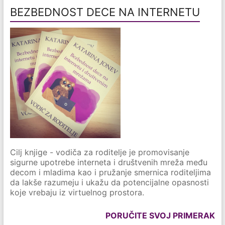
BEZBEDNOST DECE NA INTERNETU
Cilj knjige - vodiča za roditelje je promovisanje
sigurne upotrebe interneta i društvenih mreža među
decom i mladima kao i pružanje smernica roditeljima
da lakše razumeju i ukažu da potencijalne opasnosti
koje vrebaju iz virtuelnog prostora.
PORUČITE SVOJ PRIMERAK