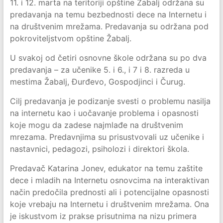
11. i 12. marta na teritoriji opštine Žabalj održana su
predavanja na temu bezbednosti dece na Internetu i
na društvenim mrežama. Predavanja su održana pod
pokroviteljstvom opštine Žabalj.
U svakoj od četiri osnovne škole održana su po dva
predavanja – za učenike 5. i 6., i 7 i 8. razreda u
mestima Žabalj, Đurđevo, Gospodjinci i Čurug.
Cilj predavanja je podizanje svesti o problemu nasilja
na internetu kao i uočavanje problema i opasnosti
koje mogu da zadese najmlađe na društvenim
mrezama. Predavnjima su prisustvovali uz učenike i
nastavnici, pedagozi, psiholozi i direktori škola.
Predavač Katarina Jonev, edukator na temu zaštite
dece i mladih na Internetu osnovcima na interaktivan
način predočila prednosti ali i potencijalne opasnosti
koje vrebaju na Internetu i društvenim mrežama. Ona
je iskustvom iz prakse prisutnima na nizu primera