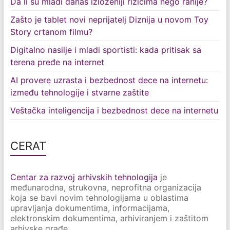
Da li su mladi danas izloženiji rizicima nego ranije?
Zašto je tablet novi neprijatelj Diznija u novom Toy
Story crtanom filmu?
Digitalno nasilje i mladi sportisti: kada pritisak sa
terena pređe na internet
AI provere uzrasta i bezbednost dece na internetu:
između tehnologije i stvarne zaštite
Veštačka inteligencija i bezbednost dece na internetu
CERAT
Centar za razvoj arhivskih tehnologija
je
međunarodna, strukovna, neprofitna organizacija
koja se bavi novim tehnologijama u oblastima
upravljanja dokumentima, informacijama,
elektronskim dokumentima, arhiviranjem i zaštitom
arhivske građe.