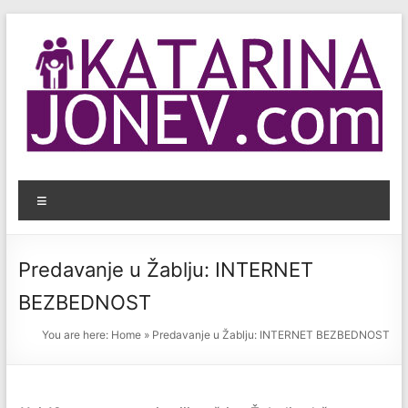
Skip
to
content
KatarinaJonev.com
Menu
Bezbednost
dece
na
Predavanje u Žablju: INTERNET
internetu.
BEZBEDNOST
You are here:
Home
»
Predavanje u Žablju: INTERNET BEZBEDNOST