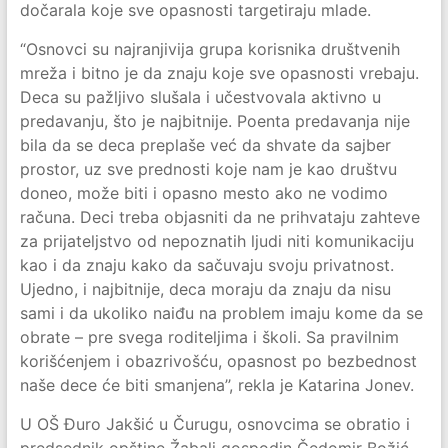
dočarala koje sve opasnosti targetiraju mlade.
“Osnovci su najranjivija grupa korisnika društvenih
mreža i bitno je da znaju koje sve opasnosti vrebaju.
Deca su pažljivo slušala i učestvovala aktivno u
predavanju, što je najbitnije. Poenta predavanja nije
bila da se deca preplaše već da shvate da sajber
prostor, uz sve prednosti koje nam je kao društvu
doneo, može biti i opasno mesto ako ne vodimo
računa. Deci treba objasniti da ne prihvataju zahteve
za prijateljstvo od nepoznatih ljudi niti komunikaciju
kao i da znaju kako da sačuvaju svoju privatnost.
Ujedno, i najbitnije, deca moraju da znaju da nisu
sami i da ukoliko naiđu na problem imaju kome da se
obrate – pre svega roditeljima i školi. Sa pravilnim
korišćenjem i obazrivošću, opasnost po bezbednost
naše dece će biti smanjena’’, rekla je Katarina Jonev.
U OŠ Đuro Jakšić u Čurugu, osnovcima se obratio i