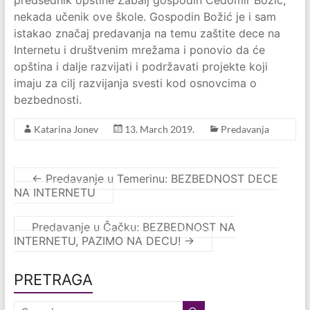
predsednik opštine Žabalj gospodin Čedomir Božić,
nekada učenik ove škole. Gospodin Božić je i sam
istakao značaj predavanja na temu zaštite dece na
Internetu i društvenim mrežama i ponovio da će
opština i dalje razvijati i podržavati projekte koji
imaju za cilj razvijanja svesti kod osnovcima o
bezbednosti.
Katarina Jonev
13. March 2019.
Predavanja
←
Predavanje u Temerinu: BEZBEDNOST DECE
NA INTERNETU
Predavanje u Čačku: BEZBEDNOST NA
INTERNETU, PAZIMO NA DECU!
→
PRETRAGA