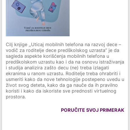
Cilj knjige ,,Uticaj mobilnih telefona na razvoj dece –
vodič za roditelje dece predškolskog uzrasta” je da
sagleda aspekte korišćenja mobilnih telefona u
predškolskom uzrastu kao i da na osnovu istraživanja
i studija analizira zašto decu (ne) treba izlagati
ekranima u ranom uzrastu. Roditelje treba ohrabriti i
usmeriti kako da nove tehnologije postepeno uvedu u
život svog deteta, kako da ga nauče da ih pravilno
koristi i kako da iskoriste sve prednosti virtuelnog
prostora.
PORUČITE SVOJ PRIMERAK