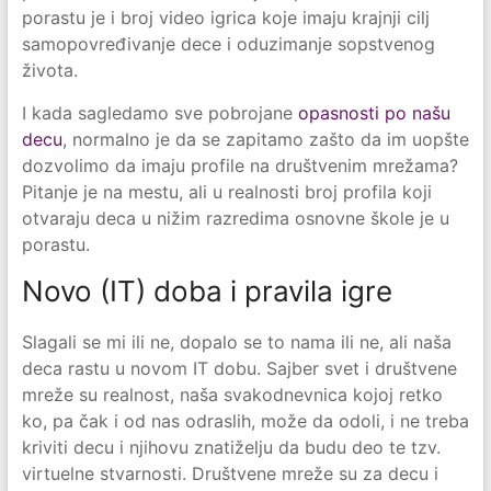
porastu je i broj video igrica koje imaju krajnji cilj
samopovređivanje dece i oduzimanje sopstvenog
života.
I kada sagledamo sve pobrojane
opasnosti po našu
decu
, normalno je da se zapitamo zašto da im uopšte
dozvolimo da imaju profile na društvenim mrežama?
Pitanje je na mestu, ali u realnosti broj profila koji
otvaraju deca u nižim razredima osnovne škole je u
porastu.
Novo (IT) doba i pravila igre
Slagali se mi ili ne, dopalo se to nama ili ne, ali naša
deca rastu u novom IT dobu. Sajber svet i društvene
mreže su realnost, naša svakodnevnica kojoj retko
ko, pa čak i od nas odraslih, može da odoli, i ne treba
kriviti decu i njihovu znatiželju da budu deo te tzv.
virtuelne stvarnosti. Društvene mreže su za decu i