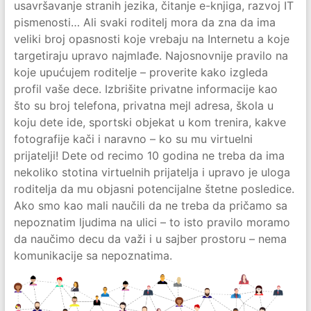
usavršavanje stranih jezika, čitanje e-knjiga, razvoj IT
pismenosti… Ali svaki roditelj mora da zna da ima
veliki broj opasnosti koje vrebaju na Internetu a koje
targetiraju upravo najmlađe. Najosnovnije pravilo na
koje upućujem roditelje – proverite kako izgleda
profil vaše dece. Izbrišite privatne informacije kao
što su broj telefona, privatna mejl adresa, škola u
koju dete ide, sportski objekat u kom trenira, kakve
fotografije kači i naravno – ko su mu virtuelni
prijatelji! Dete od recimo 10 godina ne treba da ima
nekoliko stotina virtuelnih prijatelja i upravo je uloga
roditelja da mu objasni potencijalne štetne posledice.
Ako smo kao mali naučili da ne treba da pričamo sa
nepoznatim ljudima na ulici – to isto pravilo moramo
da naučimo decu da važi i u sajber prostoru – nema
komunikacije sa nepoznatima.