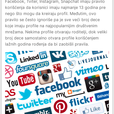
Facebook, Tviter, Instagram, Snapchat imaju pravilo
korišćenja da korisnici imaju najmanje 13 godina pre
nego što mogu da kreiraju profil. Međutim, ovo
pravilo se često ignoriše pa je sve veći broj dece
koje imaju profile na najpopularnijim društvenim
mrežama. Nekima profile otvaraju roditelji, dok veliki
broj dece samostalno otvara profile korišćenjem
lažnih godina rođenja da bi zaobišli pravila.