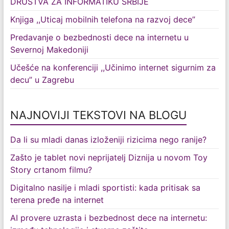
DRUŠTVA ZA INFORMATIKU SRBIJE
Knjiga ,,Uticaj mobilnih telefona na razvoj dece”
Predavanje o bezbednosti dece na internetu u
Severnoj Makedoniji
Učešće na konferenciji ,,Učinimo internet sigurnim za
decu” u Zagrebu
NAJNOVIJI TEKSTOVI NA BLOGU
Da li su mladi danas izloženiji rizicima nego ranije?
Zašto je tablet novi neprijatelj Diznija u novom Toy
Story crtanom filmu?
Digitalno nasilje i mladi sportisti: kada pritisak sa
terena pređe na internet
AI provere uzrasta i bezbednost dece na internetu: