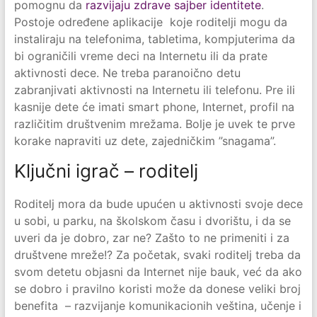
pomognu da
razvijaju zdrave sajber identitete
.
Postoje određene aplikacije koje roditelji mogu da
instaliraju na telefonima, tabletima, kompjuterima da
bi ograničili vreme deci na Internetu ili da prate
aktivnosti dece. Ne treba paranoično detu
zabranjivati aktivnosti na Internetu ili telefonu. Pre ili
kasnije dete će imati smart phone, Internet, profil na
različitim društvenim mrežama. Bolje je uvek te prve
korake napraviti uz dete, zajedničkim ”snagama”.
Ključni igrač – roditelj
Roditelj mora da bude upućen u aktivnosti svoje dece
u sobi, u parku, na školskom času i dvorištu, i da se
uveri da je dobro, zar ne? Zašto to ne primeniti i za
društvene mreže!? Za početak, svaki roditelj treba da
svom detetu objasni da Internet nije bauk, već da ako
se dobro i pravilno koristi može da donese veliki broj
benefita – razvijanje komunikacionih veština, učenje i