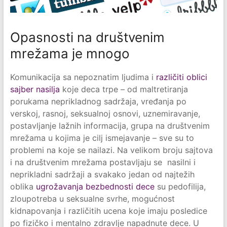
Opasnosti na društvenim
mrežama je mnogo
Komunikacija sa nepoznatim ljudima i
različiti oblici
sajber nasilja
koje deca trpe – od maltretiranja
porukama neprikladnog sadržaja, vređanja po
verskoj, rasnoj, seksualnoj osnovi, uznemiravanje,
postavljanje lažnih informacija, grupa na društvenim
mrežama u kojima je cilj ismejavanje – sve su to
problemi na koje se nailazi. Na velikom broju sajtova
i na društvenim mrežama postavljaju se nasilni i
neprikladni sadržaji a svakako jedan od najtežih
oblika
ugrožavanja bezbednosti dece
su pedofilija,
zloupotreba u seksualne svrhe, mogućnost
kidnapovanja i različitih ucena koje imaju posledice
po fizičko i mentalno zdravlje napadnute dece. U