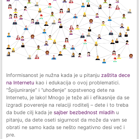
Informisanost je nužna kada je u pitanju
zaštita dece
na Internetu
kao i edukacija o ovoj problematici.
‘’Špijuniranje’’ i ‘’uhođenje’’ sopstvenog dete na
Internetu, je lako! Mnogo je teže ali i efikasnije da se
izgradi poverenje na relaciji roditelj – dete i to treba
da bude cilj kada je
sajber bezbednost mladih
u
pitanju, da dete oseti sigurnost da može da vam se
obrati ne samo kada se nešto negativno desi već i
pre.