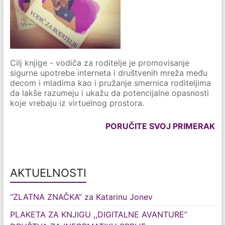
Cilj knjige - vodiča za roditelje je promovisanje
sigurne upotrebe interneta i društvenih mreža među
decom i mladima kao i pružanje smernica roditeljima
da lakše razumeju i ukažu da potencijalne opasnosti
koje vrebaju iz virtuelnog prostora.
PORUČITE SVOJ PRIMERAK
AKTUELNOSTI
“ZLATNA ZNAČKA” za Katarinu Jonev
PLAKETA ZA KNJIGU ,,DIGITALNE AVANTURE”