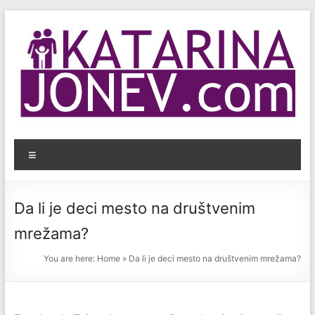
Skip
to
content
KatarinaJonev.com
Menu
Bezbednost
dece
na
Da li je deci mesto na društvenim
internetu.
mrežama?
You are here:
Home
»
Da li je deci mesto na društvenim mrežama?