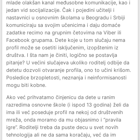
mlade olakšan kanal međusobne komunikacije, kao i
jedan vid socijalizacije. Čak i pojedini učitelji i
nastavnici u osnovnim školama u Beogradu i Srbiji
komuniciraju sa svojim učenicima i daju domaće
zadatke recimo na grupnim četovima na Viber ili
Facebook grupama. Dete koje u tom slučaju nema
profil može se osetiti isključenim, izopštenim iz
društva. I šta nam je činiti, logično se postavlja
pitanje? U većini slučajeva ukoliko roditelj odbije da
detetu dozvoli otvaranje profila, ono to učini krišom.
Posledice brzopletosti, neznanja i neinformisanosti
mogu biti kobne.
Ako već prihvatamo činjenicu da dete u ranim
razredima osnovne škole (i ispod 13 godina) želi da
ima ili već poseduje profil na nekoj od društvenih
mreža, onda moramo da mu objasnimo i ‘’pravila
igre’’. Roditelji treba da puste decu u svet novih
tehnologija ali ne da sama koračaju, već da im