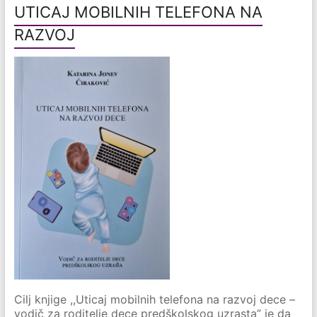
UTICAJ MOBILNIH TELEFONA NA
RAZVOJ
Cilj knjige ,,Uticaj mobilnih telefona na razvoj dece –
vodič za roditelje dece predškolskog uzrasta” je da