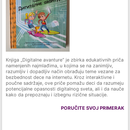
Knjiga „Digitalne avanture“ je zbirka edukativnih priča
namenjenih najmlađima, u kojima se na zanimljiv,
razumljiv i dopadljiv način obrađuju teme vezane za
bezbednost dece na internetu. Kroz interaktivne i
poučne sadržaje, ove priče pomažu deci da razumeju
potencijalne opasnosti digitalnog sveta, ali i da nauče
kako da prepoznaju i izbegnu rizične situacije.
PORUČITE SVOJ PRIMERAK