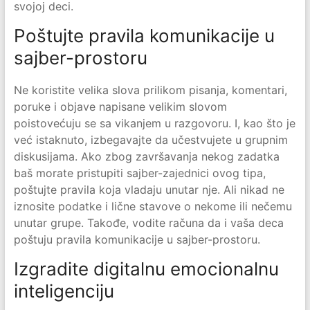
svojoj deci.
Poštujte pravila komunikacije u
sajber-prostoru
Ne koristite velika slova prilikom pisanja, komentari,
poruke i objave napisane velikim slovom
poistovećuju se sa vikanjem u razgovoru. I, kao što je
već istaknuto, izbegavajte da učestvujete u grupnim
diskusijama. Ako zbog završavanja nekog zadatka
baš morate pristupiti sajber-zajednici ovog tipa,
poštujte pravila koja vladaju unutar nje. Ali nikad ne
iznosite podatke i lične stavove o nekome ili nečemu
unutar grupe. Takođe, vodite računa da i vaša deca
poštuju pravila komunikacije u sajber-prostoru.
Izgradite digitalnu emocionalnu
inteligenciju