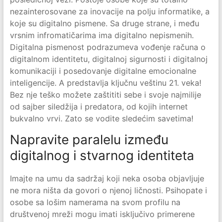
nezainterosovane za inovacije na polju informatike, a
koje su digitalno pismene. Sa druge strane, i među
vrsnim infromatičarima ima digitalno nepismenih.
Digitalna pismenost podrazumeva vođenje računa o
digitalnom identitetu, digitalnoj sigurnosti i digitalnoj
komunikaciji i posedovanje digitalne emocionalne
inteligencije. A predstavlja ključnu veštinu 21. veka!
Bez nje teško možete zaštititi sebe i svoje najmilije
od sajber siledžija i predatora, od kojih internet
bukvalno vrvi. Zato se vodite sledećim savetima!
Napravite paralelu između
digitalnog i stvarnog identiteta
Imajte na umu da sadržaj koji neka osoba objavljuje
ne mora ništa da govori o njenoj ličnosti. Psihopate i
osobe sa lošim namerama na svom profilu na
društvenoj mreži mogu imati isključivo primerene