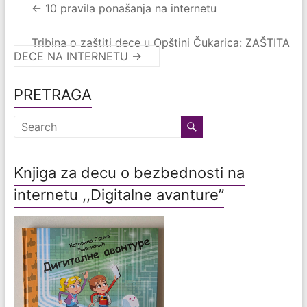
←
10 pravila ponašanja na internetu
Tribina o zaštiti dece u Opštini Čukarica: ZAŠTITA
DECE NA INTERNETU
→
PRETRAGA
Knjiga za decu o bezbednosti na
internetu ,,Digitalne avanture”