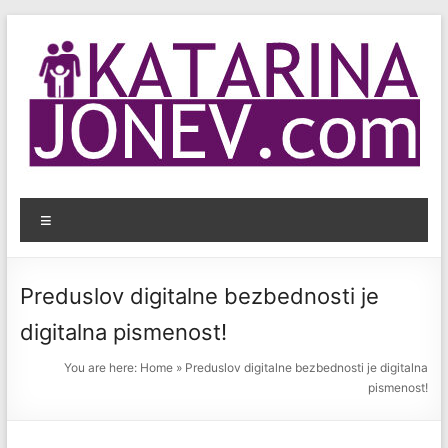
Skip
to
content
KatarinaJonev.com
Menu
Bezbednost
dece
na
Preduslov digitalne bezbednosti je
internetu.
digitalna pismenost!
You are here:
Home
»
Preduslov digitalne bezbednosti je digitalna
pismenost!