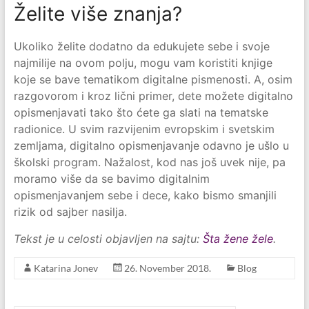
Želite više znanja?
Ukoliko želite dodatno da edukujete sebe i svoje
najmilije na ovom polju, mogu vam koristiti knjige
koje se bave tematikom digitalne pismenosti. A, osim
razgovorom i kroz lični primer, dete možete digitalno
opismenjavati tako što ćete ga slati na tematske
radionice. U svim razvijenim evropskim i svetskim
zemljama, digitalno opismenjavanje odavno je ušlo u
školski program. Nažalost, kod nas još uvek nije, pa
moramo više da se bavimo digitalnim
opismenjavanjem sebe i dece, kako bismo smanjili
rizik od sajber nasilja.
Tekst je u celosti objavljen na sajtu:
Šta žene žele
.
Katarina Jonev
26. November 2018.
Blog