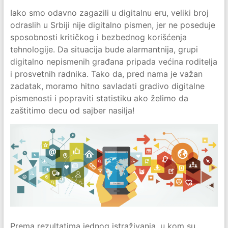
Iako smo odavno zagazili u digitalnu eru, veliki broj
odraslih u Srbiji nije digitalno pismen, jer ne poseduje
sposobnosti kritičkog i bezbednog korišćenja
tehnologije. Da situacija bude alarmantnija, grupi
digitalno nepismenih građana pripada većina roditelja
i prosvetnih radnika. Tako da, pred nama je važan
zadatak, moramo hitno savladati gradivo digitalne
pismenosti i popraviti statistiku ako želimo da
zaštitimo decu od sajber nasilja!
Prema rezultatima jednog istraživanja, u kom su