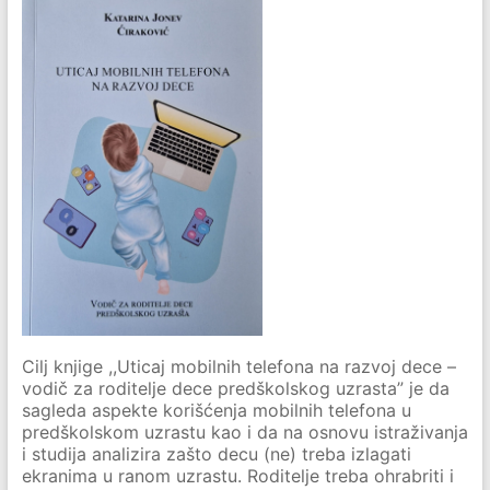
Cilj knjige ,,Uticaj mobilnih telefona na razvoj dece –
vodič za roditelje dece predškolskog uzrasta” je da
sagleda aspekte korišćenja mobilnih telefona u
predškolskom uzrastu kao i da na osnovu istraživanja
i studija analizira zašto decu (ne) treba izlagati
ekranima u ranom uzrastu. Roditelje treba ohrabriti i