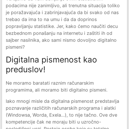
podacima nije zanimljivo, ali trenutna situacija toliko
je poražavajuća i zabrinjavajuća da bi svako od nas
trebao da ima to na umu i da da doprinos
popravljanju statistike. Jer, kako ćemo naučiti decu
bezbednom ponašanju na internetu i zaštiti ih od
sajber nasilnika, ako sami nismo dovoljno digitalno
pismeni?
Digitalna pismenost kao
preduslov!
Ne moramo baratati raznim računarskim
programima, ali moramo biti digitalno pismeni.
Iako mnogi misle da digitalna pismenost predstavlja
poznavanje različitih računarskih programa i alatki
(Windowsa, Worda, Exela…), to nije tačno. Ove dve
kompetencije čak ne moraju biti u uzročno-
posledičnoj vezi. Postoje osobe koje su totalno