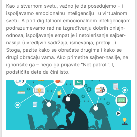
Kao u stvarnom svetu, važno je da posedujemo – i
ispoljavamo emocionalnu inteligenciju i u virtualnom
svetu. A pod digitalnom emocionalnom inteligencijom
podrazumevamo rad na izgrađivanju dobrih onlajn-
odnosa, ispoljavanje empatije i netolerisanje sajber-
nasilja (uvredljvih sadržaja, ismevanja, pretnji…).
Stoga, pazite kako se obraćate drugima i kako se
drugi obraćaju vama. Ako primetite sajber-nasilje, ne
ignorišite ga – nego ga prijavite ”Net patroli”. I,
podstičite dete da čini isto.