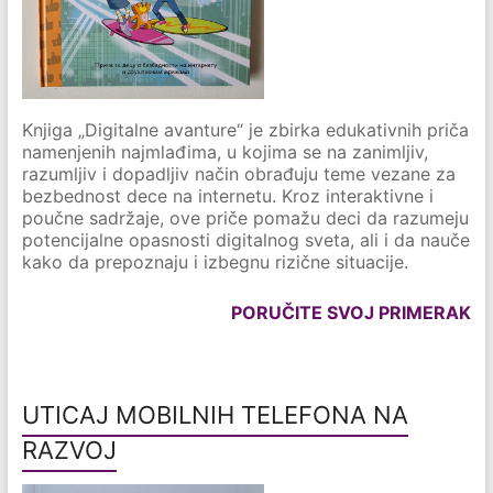
Knjiga „Digitalne avanture“ je zbirka edukativnih priča
namenjenih najmlađima, u kojima se na zanimljiv,
razumljiv i dopadljiv način obrađuju teme vezane za
bezbednost dece na internetu. Kroz interaktivne i
poučne sadržaje, ove priče pomažu deci da razumeju
potencijalne opasnosti digitalnog sveta, ali i da nauče
kako da prepoznaju i izbegnu rizične situacije.
PORUČITE SVOJ PRIMERAK
UTICAJ MOBILNIH TELEFONA NA
RAZVOJ