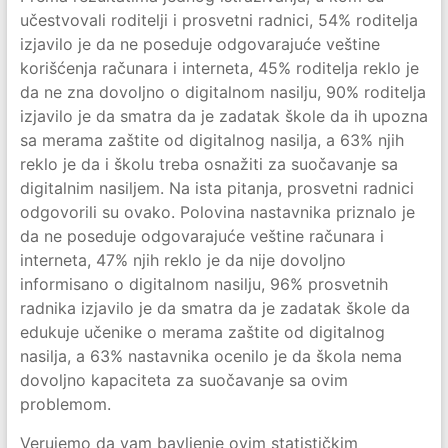
učestvovali roditelji i prosvetni radnici, 54% roditelja
izjavilo je da ne poseduje odgovarajuće veštine
korišćenja računara i interneta, 45% roditelja reklo je
da ne zna dovoljno o digitalnom nasilju, 90% roditelja
izjavilo je da smatra da je zadatak škole da ih upozna
sa merama zaštite od digitalnog nasilja, a 63% njih
reklo je da i školu treba osnažiti za suočavanje sa
digitalnim nasiljem. Na ista pitanja, prosvetni radnici
odgovorili su ovako. Polovina nastavnika priznalo je
da ne poseduje odgovarajuće veštine računara i
interneta, 47% njih reklo je da nije dovoljno
informisano o digitalnom nasilju, 96% prosvetnih
radnika izjavilo je da smatra da je zadatak škole da
edukuje učenike o merama zaštite od digitalnog
nasilja, a 63% nastavnika ocenilo je da škola nema
dovoljno kapaciteta za suočavanje sa ovim
problemom.
Verujemo da vam bavljenje ovim statističkim