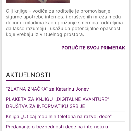
Cilj knjige - vodiča za roditelje je promovisanje
sigurne upotrebe interneta i društvenih mreža među
decom i mladima kao i pružanje smernica roditeljima
da lakše razumeju i ukažu da potencijalne opasnosti
koje vrebaju iz virtuelnog prostora.
PORUČITE SVOJ PRIMERAK
AKTUELNOSTI
“ZLATNA ZNAČKA” za Katarinu Jonev
PLAKETA ZA KNJIGU ,,DIGITALNE AVANTURE”
DRUŠTVA ZA INFORMATIKU SRBIJE
Knjiga ,,Uticaj mobilnih telefona na razvoj dece”
Predavanje o bezbednosti dece na internetu u