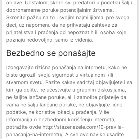
objave. Uostalom, skoro svi predatori u početku šalju
dobronamerne poruke potencijalnim žrtvama.
Skrenite pažnu na to i svojim najmilijiama, pre svega
deci, uz napomenu da ne prihvataju zahteve za
prijateljstva i praćenja od nepoznatih ili osoba koje
poznaju nedovoljno, samo iz viđenja.
Bezbedno se ponašajte
Izbegavajte rizična ponašanja na internetu, kako ne
biste ugrozili svoju sigurnost u virtualnom i/ili
stvarnom svetu. Pazite kakav sadržaj objavljujete i sa
kim ga delite, ne učestvujte u grupnim diskusijama,
ne šaljite lančane poruke, ali i zamolite prijatelje da
vama ne šalju lančane poruke, ne objavljujte lične
podatke, ne koristite lokaciju praćenja. Više
informacija o bezbednom korišćenju interneta,
potražite ovde http://stazenezele.com/10-pravila-
ponasanja-na-internetu/. A sve ove navike usadite i